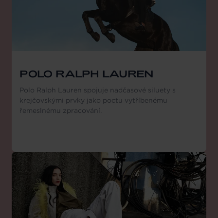
POLO RALPH LAUREN
Polo Ralph Lauren spojuje nadčasové siluety s
krejčovskými prvky jako poctu vytříbenému
řemeslnému zpracování.