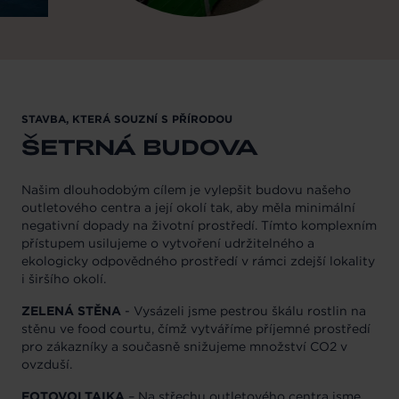
STAVBA, KTERÁ SOUZNÍ S PŘÍRODOU
ŠETRNÁ BUDOVA
Našim dlouhodobým cílem je vylepšit budovu našeho
outletového centra a její okolí tak, aby měla minimální
negativní dopady na životní prostředí. Tímto komplexním
přístupem usilujeme o vytvoření udržitelného a
ekologicky odpovědného prostředí v rámci zdejší lokality
i širšího okolí.
ZELENÁ STĚNA
- Vysázeli jsme pestrou škálu rostlin na
stěnu ve food courtu, čímž vytváříme příjemné prostředí
pro zákazníky a současně snižujeme množství CO2 v
ovzduší.
FOTOVOLTAIKA
– Na střechu outletového centra jsme