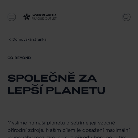
Domovská stránka
GO BEYOND
SPOLEČNĚ ZA
LEPŠÍ PLANETU
Myslíme na naši planetu a šetříme její vzácné
přírodní zdroje. Naším cílem je dosažení maximální
rovnováhy mezi tím, co si z přírody bereme, a tím,