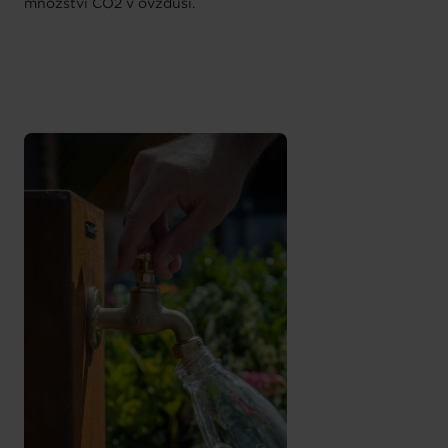
množství CO2 v ovzduší.