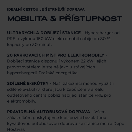
IDEÁLNÍ CESTOU JE ŠETRNĚJŠÍ DOPRAVA
MOBILITA & PŘÍSTUPNOST
ULTRARYCHLÁ DOBÍJECÍ STANICE
- Hypercharger od
PRE o výkonu 150 kW elektromobil nabije do 80 %
kapacity do 30 minut.
20 PARKOVACÍCH MÍST PRO ELEKTROMOBILY
-
Dobíjecí stanice disponují výkonem 22 kW, jejich
provozovatelem je stejně jako u stávajících
hyperchargerů Pražská energetika.
SDÍLENÉ E-SKÚTRY
- Naši zákazníci mohou využít i
sdílené e-skútry, které jsou k zapůjčení v areálu
outletového centra poblíž nabíjecí stanice PRE pro
elektromobily.
PRAVIDELNÁ AUTOBUSOVÁ DOPRAVA
- Všem
zákazníkům poskytujeme k dispozici bezplatnou
kyvadlovou autobusovou dopravu ze stanice metra Depo
Hostivař.