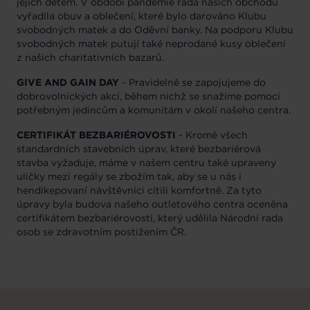
jejich dětem. V období pandemie řada našich obchodů
vyřadila obuv a oblečení, které bylo darováno Klubu
svobodných matek a do Oděvní banky. Na podporu Klubu
svobodných matek putují také neprodané kusy oblečení
z našich charitativních bazarů.
GIVE AND GAIN DAY
- Pravidelně se zapojujeme do
dobrovolnických akcí, během nichž se snažíme pomoci
potřebným jedincům a komunitám v okolí našeho centra.
CERTIFIKÁT BEZBARIÉROVOSTI
- Kromě všech
standardních stavebních úprav, které bezbariérová
stavba vyžaduje, máme v našem centru také upraveny
uličky mezi regály se zbožím tak, aby se u nás i
hendikepovaní návštěvníci cítili komfortně. Za tyto
úpravy byla budova našeho outletového centra oceněna
certifikátem bezbariérovosti, který udělila Národní rada
osob se zdravotním postižením ČR.