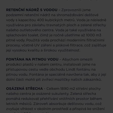
RETENČNÍ NÁDRŽ S VODOU
– Zprovoznili jsme
podzemní retenční nádrž na shromažďování dešťové
vody s kapacitou 400 kubických metrů. Voda je následně
využívána pro závlahu travnatých ploch a zelené střechy
našeho outletového centra. Voda je také využívána na
splachování toalet, čímž je ročně ušetříme až 1000 m3
pitné vody. Použitá voda prochází moderními filtračními
procesy, včetně UV záření a pískové filtrace, což zajišťuje
její vysokou kvalitu a širokou využitelnost.
FONTÁNA NA PITNOU VODU
- Abychom omezili
produkci plastů v našem centru, instalovali jsme na
přístupovou cestu vedle obchodu Lindt fontánu na
pitnou vodu. Fontána je speciálně navržena tak, aby z její
dolní části mohli pít zvířecí mazlíčky našich zákazníků.
OSÁZENÁ STŘECHA
- Celkem 1890 m2 střešní plochy
našeho centra je osázené sukulenty. Zelená střecha
pomáhá redukovat přehřívání vnitřních prostor během
letních měsíců. Zároveň absorbuje dešťovou vodu, což
zvyšuje vlhkost v okolním prostředí a přispívá ke snížení