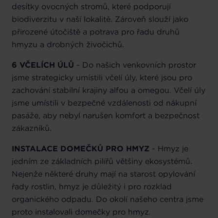
desítky ovocných stromů, které podporují
biodiverzitu v naší lokalitě. Zároveň slouží jako
přirozené útočiště a potrava pro řadu druhů
hmyzu a drobných živočichů.
6 VČELÍCH ÚLŮ
- Do našich venkovních prostor
jsme strategicky umístili včelí úly, které jsou pro
zachování stabilní krajiny alfou a omegou. Včelí úly
jsme umístili v bezpečné vzdálenosti od nákupní
pasáže, aby nebyl narušen komfort a bezpečnost
zákazníků.
INSTALACE DOMEČKŮ PRO HMYZ
- Hmyz je
jedním ze základních pilířů většiny ekosystémů.
Nejenže některé druhy mají na starost opylování
řady rostlin, hmyz je důležitý i pro rozklad
organického odpadu. Do okolí našeho centra jsme
proto instalovali domečky pro hmyz.