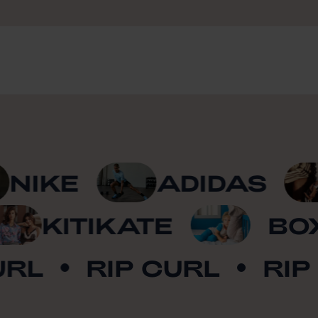
KE
ADIDAS
M
JO
KITIKATE
RIP CURL
RIP CU