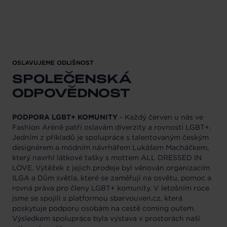
OSLAVUJEME ODLIŠNOST
SPOLEČENSKÁ
ODPOVĚDNOST
PODPORA LGBT+ KOMUNITY
- Každý červen u nás ve
Fashion Aréně patří oslavám diverzity a rovnosti LGBT+.
Jedním z příkladů je spolupráce s talentovaným českým
designérem a módním návrhářem Lukášem Macháčkem,
který navrhl látkové tašky s mottem ALL DRESSED IN
LOVE. Výtěžek z jejich prodeje byl věnován organizacím
ILGA a Dům světla, které se zaměřují na osvětu, pomoc a
rovná práva pro členy LGBT+ komunity. V letošním roce
jsme se spojili s platformou sbarvouven.cz, která
poskytuje podporu osobám na cestě coming outem.
Výsledkem spolupráce byla výstava v prostorách naší