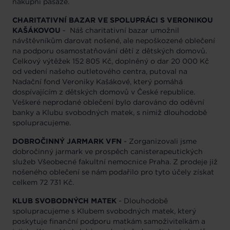
nákupní pasáže.
CHARITATIVNÍ BAZAR VE SPOLUPRÁCI S VERONIKOU
KAŠÁKOVOU
- Náš charitativní bazar umožnil
návštěvníkům darovat nošené, ale nepoškozené oblečení
na podporu osamostatňování dětí z dětských domovů.
Celkový výtěžek 152 805 Kč, doplněný o dar 20 000 Kč
od vedení našeho outletového centra, putoval na
Nadační fond Veroniky Kašákové, který pomáhá
dospívajícím z dětských domovů v České republice.
Veškeré neprodané oblečení bylo darováno do oděvní
banky a Klubu svobodných matek, s nimiž dlouhodobě
spolupracujeme.
DOBROČINNÝ JARMARK VFN
- Zorganizovali jsme
dobročinný jarmark ve prospěch canisterapeutických
služeb Všeobecné fakultní nemocnice Praha. Z prodeje již
nošeného oblečení se nám podařilo pro tyto účely získat
celkem 72 731 Kč.
KLUB SVOBODNÝCH MATEK
- Dlouhodobě
spolupracujeme s Klubem svobodných matek, který
poskytuje finanční podporu matkám samoživitelkám a