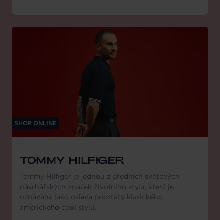
SHOP ONLINE
TOMMY HILFIGER
Tommy Hilfiger je jednou z předních světových
návrhářských značek životního stylu, která je
uznávána jako oslava podstaty klasického
amerického cool stylu.