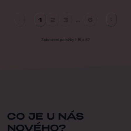
1
2
3
...
6
Zobrazení
položky
1
-
15
z
87
CO JE U NÁS
NOVÉHO?