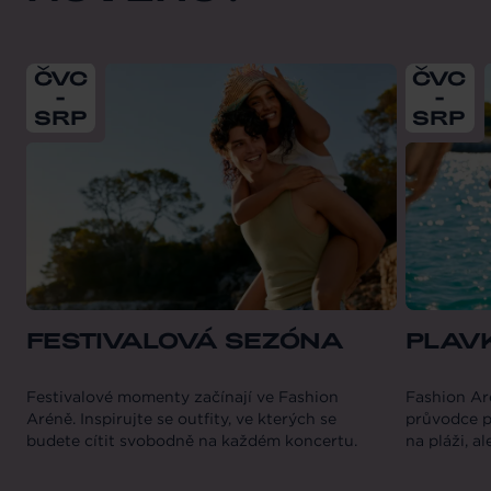
From
2026-07-01
till
2026-08-31
From
202
ČVC
ČVC
-
-
SRP
SRP
FESTIVALOVÁ SEZÓNA
PLAV
Festivalové momenty začínají ve Fashion
Fashion Ar
Aréně. Inspirujte se outfity, ve kterých se
průvodce pl
budete cítit svobodně na každém koncertu.
na pláži, al