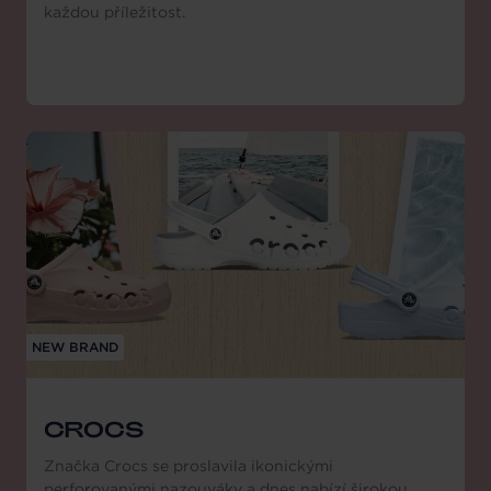
každou příležitost.
NEW BRAND
CROCS
Značka Crocs se proslavila ikonickými
perforovanými nazouváky a dnes nabízí širokou