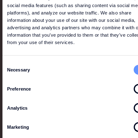
social media features (such as sharing content via social me
platforms), and analyze our website traffic. We also share
information about your use of our site with our social media,
advertising and analytics partners who may combine it with o
information that you’ve provided to them or that they’ve colle
from your use of their services.
Consent
POLO RALPH LAUREN
Necessary
Selection
Polo Ralph Lauren spojuje nadčasové siluety s
krejčovskými prvky jako poctu vytříbenému
Preference
řemeslnému zpracování.
Analytics
Marketing