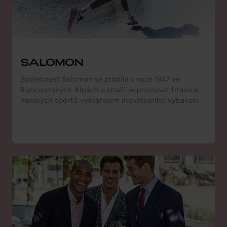
SALOMON
Společnost Salomon se zrodila v roce 1947 ve
francouzských Alpách a snaží se posouvat hranice
horských sportů vytvářením inovativního vybavení.