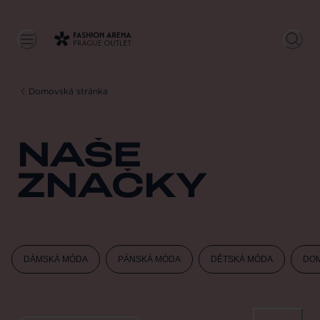
Domovská stránka
NAŠE
ZNAČKY
DÁMSKÁ MÓDA
PÁNSKÁ MÓDA
DĚTSKÁ MÓDA
DOM