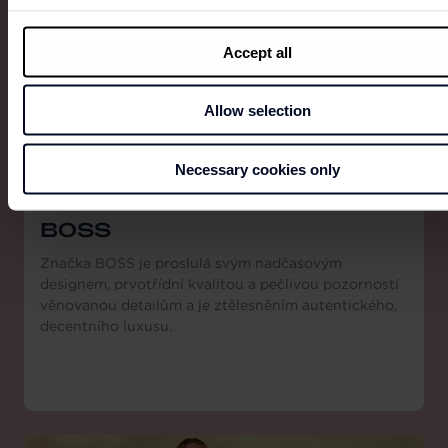
Accept all
Allow selection
Necessary cookies only
BOSS
Značka BOSS je proslulá svým nadčasovým
designem, prvotřídní kvalitou a pečlivou pozorností
věnovanou detailům a je ztělesněním autentického,
decentního luxusu.