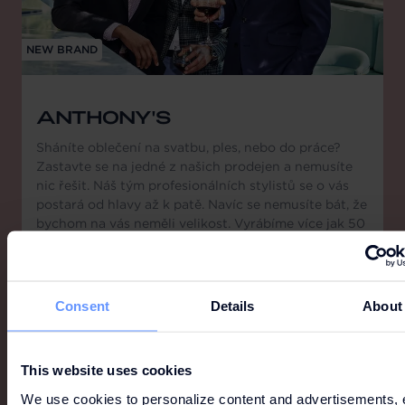
NEW BRAND
ANTHONY'S
Sháníte oblečení na svatbu, ples, nebo do práce?
Zastavte se na jedné z našich prodejen a nemusíte
nic řešit. Náš tým profesionálních stylistů se o vás
postará od hlavy až k patě. Navíc se nemusíte bát, že
bychom na vás neměli velikost. Vyrábíme více jak 50
velikostí košil a obleků, takže oblékneme i extra
vysoké nebo silné muže. Těšíme se na vás!
Consent
Details
About
This website uses cookies
We use cookies to personalize content and advertisements, 