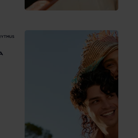
RYTMUS
A