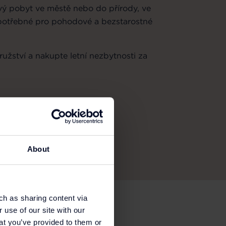
vý pobyt ve městě nebo do přírody, ve
potřebné pro pohodové a bezstarostné
ružství a nakupte letní nezbytnosti za
apomenutelné léto
About
ch as sharing content via
 use of our site with our
at you’ve provided to them or