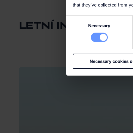
that they’ve collected from yo
Consent
LETNÍ INSPIRACE
Necessary
Selection
Necessary cookies o