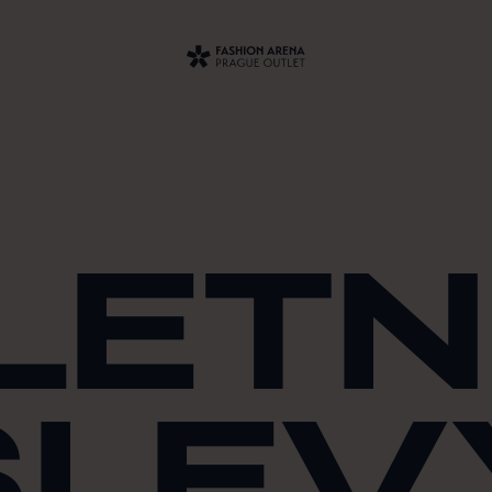
LETN
SLEV