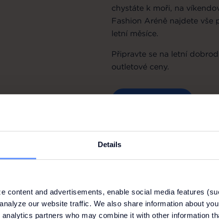
chystáte k moři, na víkendo
Fashion Aréně najdete vše 
letní měsíce.
Připravte se na letní dobrod
outletové ceny.
Nez
ŽHAVÉ LETNÍ SLEVY
Details
e content and advertisements, enable social media features (su
analyze our website traffic. We also share information about your
 analytics partners who may combine it with other information th