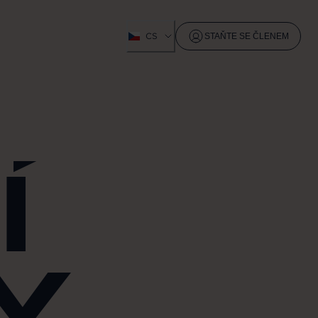
CS
STAŇTE SE ČLENEM
Í
Y