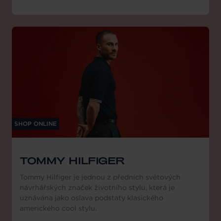
SHOP ONLINE
TOMMY HILFIGER
Tommy Hilfiger je jednou z předních světových
návrhářských značek životního stylu, která je
uznávána jako oslava podstaty klasického
amerického cool stylu.