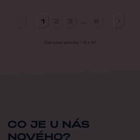
1
2
3
...
6
Zobrazení
položky
1
-
15
z
87
CO JE U NÁS
NOVÉHO?