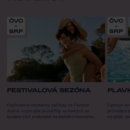
From
2026-07-01
till
2026-08-31
From
202
ČVC
ČVC
-
-
SRP
SRP
FESTIVALOVÁ SEZÓNA
PLAV
Festivalové momenty začínají ve Fashion
Fashion Ar
Aréně. Inspirujte se outfity, ve kterých se
průvodce pl
budete cítit svobodně na každém koncertu.
na pláži, al