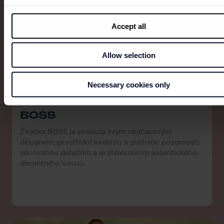
Accept all
Allow selection
Necessary cookies only
BOSS
Značka BOSS je proslulá svým nadčasovým
designem, prvotřídní kvalitou a pečlivou pozorností
věnovanou detailům a je ztělesněním autentického,
decentního luxusu.