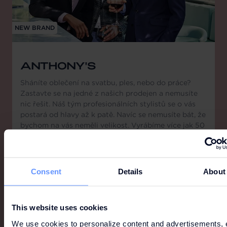
NEW BRAND
ANTHONY'S
Sháníte oblečení na svatbu, ples, nebo do práce?
Zastavte se na jedné z našich prodejen a nemusíte
nic řešit. Náš tým profesionálních stylistů se o vás
postará od hlavy až k patě. Navíc se nemusíte bát, že
bychom na vás neměli velikost. Vyrábíme více jak 50
velikostí košil a obleků, takže oblékneme i extra
vysoké nebo silné muže. Těšíme se na vás!
Consent
Details
About
This website uses cookies
We use cookies to personalize content and advertisements, 