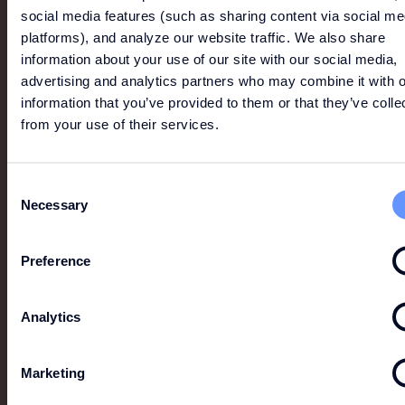
social media features (such as sharing content via social me
platforms), and analyze our website traffic. We also share
information about your use of our site with our social media,
advertising and analytics partners who may combine it with o
information that you’ve provided to them or that they’ve colle
from your use of their services.
Consent
POLO RALPH LAUREN
Necessary
Selection
Polo Ralph Lauren spojuje nadčasové siluety s
krejčovskými prvky jako poctu vytříbenému
Preference
řemeslnému zpracování.
Analytics
Marketing