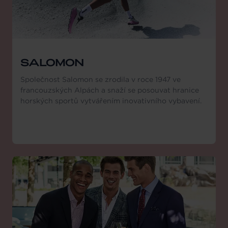
SALOMON
Společnost Salomon se zrodila v roce 1947 ve
francouzských Alpách a snaží se posouvat hranice
horských sportů vytvářením inovativního vybavení.