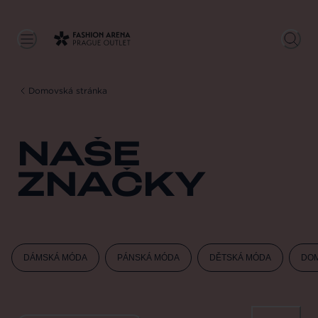
Domovská stránka
NAŠE
ZNAČKY
DÁMSKÁ MÓDA
PÁNSKÁ MÓDA
DĚTSKÁ MÓDA
DOM