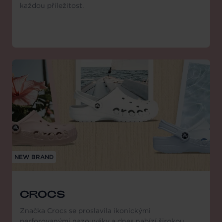
každou příležitost.
NEW BRAND
CROCS
Značka Crocs se proslavila ikonickými
perforovanými nazouváky a dnes nabízí širokou