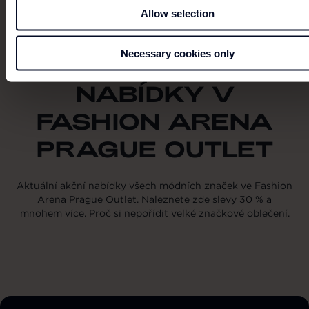
Allow selection
OBJEVTE
Necessary cookies only
NEJLEPŠÍ AKČNÍ
NABÍDKY V
FASHION ARENA
PRAGUE OUTLET
Aktuální akční nabídky všech módních značek ve Fashion
Arena Prague Outlet. Naleznete zde slevy 30 % a
mnohem více. Proč si nepořídit velké značkové oblečení.