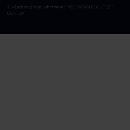
©
Všechna práva vyhrazena ® POC PRAGUE OUTLET
CENTER